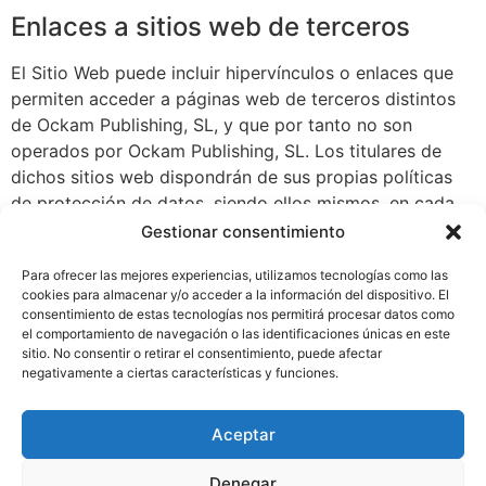
Enlaces a sitios web de terceros
El Sitio Web puede incluir hipervínculos o enlaces que
permiten acceder a páginas web de terceros distintos
de
Ockam Publishing, SL
, y que por tanto no son
operados por
Ockam Publishing, SL
. Los titulares de
dichos sitios web dispondrán de sus propias políticas
de protección de datos, siendo ellos mismos, en cada
caso, responsables de sus propios ficheros y de sus
Gestionar consentimiento
propias prácticas de privacidad.
Para ofrecer las mejores experiencias, utilizamos tecnologías como las
Reclamaciones ante la autoridad de
cookies para almacenar y/o acceder a la información del dispositivo. El
consentimiento de estas tecnologías nos permitirá procesar datos como
control
el comportamiento de navegación o las identificaciones únicas en este
sitio. No consentir o retirar el consentimiento, puede afectar
En caso de que el Usuario considere que existe un
negativamente a ciertas características y funciones.
problema o infracción de la normativa vigente en la
forma en la que se están tratando sus datos personales,
Aceptar
tendrá derecho a la tutela judicial efectiva y a presentar
una reclamación ante una autoridad de control, en
Denegar