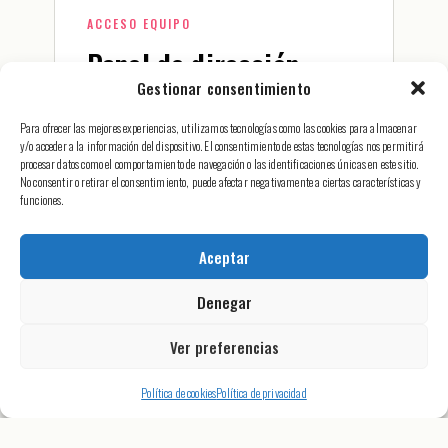
ACCESO EQUIPO
Panel de dirección
artística
Gestionar consentimiento
Para ofrecer las mejores experiencias, utilizamos tecnologías como las cookies para almacenar
Acceso restringido al equipo de Ockam.
y/o acceder a la información del dispositivo. El consentimiento de estas tecnologías nos permitirá
procesar datos como el comportamiento de navegación o las identificaciones únicas en este sitio.
→
No consentir o retirar el consentimiento, puede afectar negativamente a ciertas características y
funciones.
Aceptar
Denegar
↑
Ver preferencias
Política de cookies
Política de privacidad